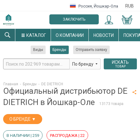
RUB
Россия
,
Йошкар-Ола
ЗАКЛЮЧИТЬ
ОПТОВЫЙ ДОГОВОР
КАТАЛОГ
О КОМПАНИИ
НОВОСТИ
ПОКУП
Виды
Бренды
Отправить заявку
ИСКАТЬ
ТОВАР
Главная
-
Бренды
-
DE DIETRICH
Официальный дистрибьютор DE
DIETRICH в Йошкар-Оле
13173 товара
О БРЕНДЕ ▼
В НАЛИЧИИ | 259
РАСПРОДАЖА | 22