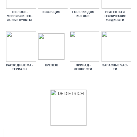
ТЕП­ЛО­ОБ­
ИЗО­ЛЯЦИЯ
ГО­РЕЛ­КИ ДЛЯ
РЕ­АГЕН­ТЫ И
МЕННИ­КИ И ТЕП­
КОТ­ЛОВ
ТЕХ­НИ­ЧЕС­КИЕ
ЛО­ВЫЕ ПУН­КТЫ
ЖИД­КОСТИ
РАС­ХОДНЫЕ МА­
КРЕ­ПЕЖ
ПРИ­НАД­
ЗА­ПАС­НЫЕ ЧАС­
ТЕРИ­АЛЫ
ЛЕЖНОС­ТИ
ТИ