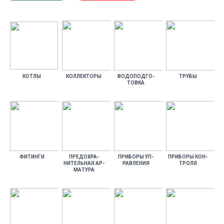
КОТ­ЛЫ
КОЛ­ЛЕКТО­РЫ
ВО­ДОПОД­ГО­
ТРУ­БЫ
ТОВ­КА
ФИ­ТИН­ГИ
ПРЕ­ДОХ­РА­
ПРИ­БОРЫ УП­
ПРИ­БОРЫ КОН­
НИТЕЛЬ­НАЯ АР­
РАВЛЕ­НИЯ
ТРО­ЛЯ
МА­ТУРА