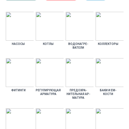
НА­СОСЫ
КОТ­ЛЫ
ВО­ДОНАГ­РЕ­
КОЛ­ЛЕКТО­РЫ
ВАТЕ­ЛИ
ФИ­ТИН­ГИ
РЕ­ГУЛИ­РУ­ЮЩАЯ
ПРЕ­ДОХ­РА­
БА­КИ И ЕМ­
АР­МА­ТУРА
НИТЕЛЬ­НАЯ АР­
КОСТИ
МА­ТУРА