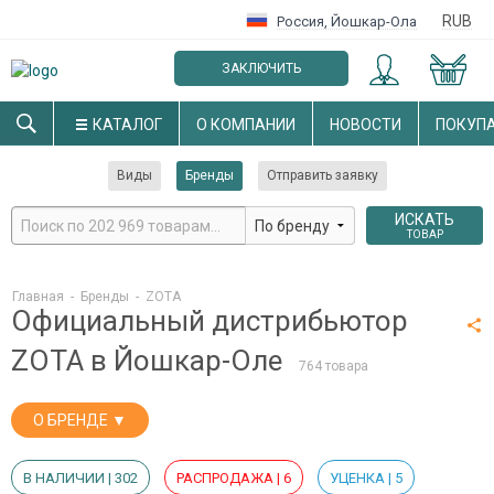
RUB
Россия
,
Йошкар-Ола
ЗАКЛЮЧИТЬ
ОПТОВЫЙ ДОГОВОР
КАТАЛОГ
О КОМПАНИИ
НОВОСТИ
ПОКУП
Виды
Бренды
Отправить заявку
ИСКАТЬ
ТОВАР
Главная
-
Бренды
-
ZOTA
Официальный дистрибьютор
ZOTA в Йошкар-Оле
764 товара
О БРЕНДЕ ▼
В НАЛИЧИИ | 302
РАСПРОДАЖА | 6
УЦЕНКА | 5