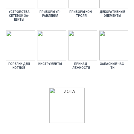
УС­ТРОЙ­СТВА
ПРИ­БОРЫ УП­
ПРИ­БОРЫ КОН­
ДЕ­КОРА­ТИВ­НЫЕ
СЕ­ТЕВОЙ ЗА­
РАВЛЕ­НИЯ
ТРО­ЛЯ
ЭЛЕ­МЕН­ТЫ
ЩИТЫ
ГО­РЕЛ­КИ ДЛЯ
ИНС­ТРУ­МЕН­ТЫ
ПРИ­НАД­
ЗА­ПАС­НЫЕ ЧАС­
КОТ­ЛОВ
ЛЕЖНОС­ТИ
ТИ