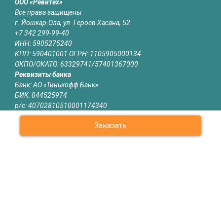
ООО «Ревитех»
Все права защищены
г. Йошкар-Ола, ул. Героев Хасана, 52
+7 342 299-99-40
ИНН: 5905275240
КПП: 590401001 ОГРН: 1105905000134
ОКПО/ОКАТО: 63329741/57401367000
Реквизиты банка
Банк: АО «Тинькофф Банк»
БИК: 044525974
р/с: 40702810510001174340
к/с: 30101810145250000974
Заказать
Юридическая информация
Информация на сайте yoshkar-ola.revitech.ru не является
публичной офертой
О КОМПАНИИ
КАТАЛОГ
СЕРТИФИКАТЫ