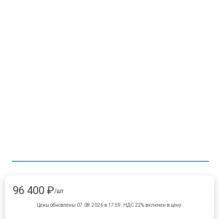
Item 1 of 1
item 
96 400 ₽
/шт
Цены обновлены 07.08.2026 в 17:59.
НДС 22% включен в цену.