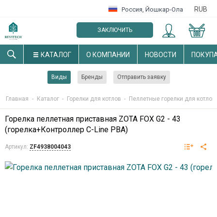
RUB
Россия
,
Йошкар-Ола
ЗАКЛЮЧИТЬ
ОПТОВЫЙ ДОГОВОР
КАТАЛОГ
О КОМПАНИИ
НОВОСТИ
ПОКУП
Виды
Бренды
Отправить заявку
Главная
-
Каталог
-
Горелки для котлов
-
Пеллетные горелки для котлов
Горелка пеллетная приставная ZOTA FOX G2 - 43
(горелка+Контроллер C-Line PBA)
Артикул:
ZF4938004043