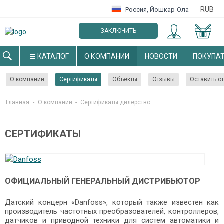
RUB
Россия
,
Йошкар-Ола
ЗАКЛЮЧИТЬ
ОПТОВЫЙ ДОГОВОР
КАТАЛОГ
О КОМПАНИИ
НОВОСТИ
ПОКУПА
О компании
Сертификаты
Объекты
Отзывы
Оставить о
Главная
-
О компании
-
Cертификаты дилерство
СЕРТИФИКАТЫ
ОФИЦИАЛЬНЫЙ ГЕНЕРАЛЬНЫЙ ДИСТРИБЬЮТОР
Датский концерн «Danfoss», который также известен как
производитель частотных преобразователей, контроллеров,
датчиков и приводной техники для систем автоматики и