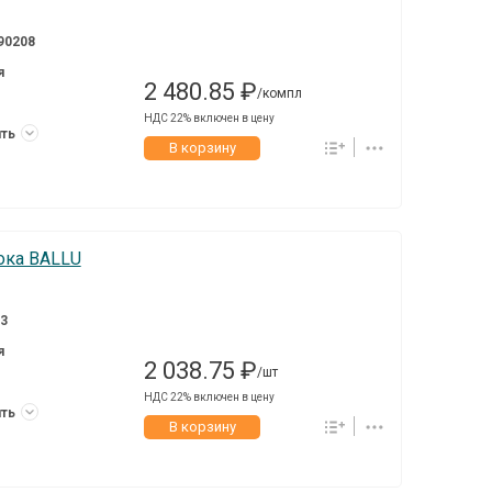
90208
я
2 480.85 ₽
/компл
НДС 22% включен в цену
ить
В корзину
ока BALLU
3
я
2 038.75 ₽
/шт
НДС 22% включен в цену
ить
В корзину