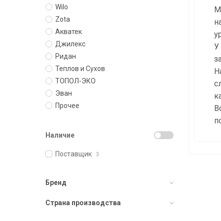
Wilo
М
Zota
н
Акватек
у
Джилекс
У
Ридан
з
Теплов и Сухов
Н
ТОПОЛ-ЭКО
с
Эван
к
Прочее
В
п
Наличие
Поставщик
3
Бренд
Страна производства