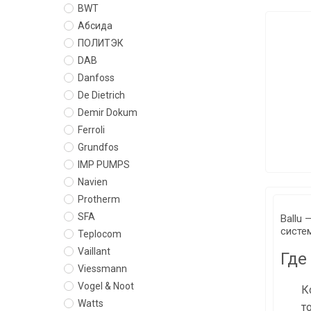
BWT
Абсида
ПОЛИТЭК
DAB
Danfoss
De Dietrich
Demir Dokum
Ferroli
Grundfos
IMP PUMPS
Navien
Protherm
SFA
Ballu
систе
Teplocom
Vaillant
Где
Viessmann
Vogel & Noot
К
Watts
т