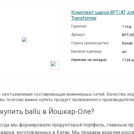
Комплект шасси BFT/AT для 
Transformer
Гарантия:
1 год
Артикул:
BFT/A
Страна производства:
Китай
Базовая единица:
шт
Наличие на складах:
1124 
 — неотъемлемая составляющая инженерных сетей. Качество из
мы, поэтому важно купить продукт проверенного производителя
 купить ballu в Йошкар-Оле?
огда мы формировали продуктовый портфель, главным прио
оваров, изготовленных в Китае. Мы продаем изделия росс