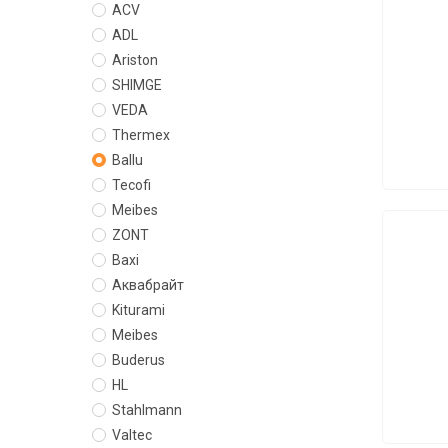
ACV
ADL
Ariston
SHIMGE
VEDA
Thermex
Ballu
Tecofi
Meibes
ZONT
Baxi
Аквабрайт
Kiturami
Meibes
Buderus
HL
Stahlmann
Valtec