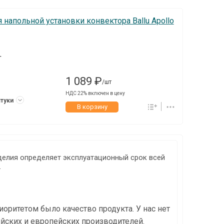
напольной установки конвектора Ballu Apollo
T
1 089 ₽
/шт
НДС 22% включен в цену
штуки
В корзину
делия определяет эксплуатационный срок всей
.
ритетом было качество продукта. У нас нет
ийских и европейских производителей.