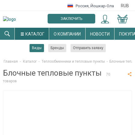
RUB
Россия
,
Йошкар-Ола
ЗАКЛЮЧИТЬ
ОПТОВЫЙ ДОГОВОР
КАТАЛОГ
О КОМПАНИИ
НОВОСТИ
ПОКУП
Виды
Бренды
Отправить заявку
Главная
-
Каталог
-
Теплообменники и тепловые пункты
-
Блочные тепл
Блочные тепловые пункты
70
товаров